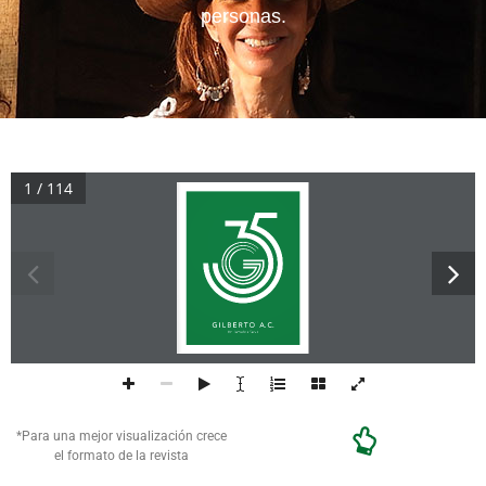
personas.
1 / 114
*Para una mejor visualización crece
el formato de la revista