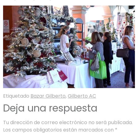
Etiquetado
Bazar Gilberto
,
Gilberto AC
Deja una respuesta
Tu dirección de correo electrónico no será publicada.
Los campos obligatorios están marcados con
*