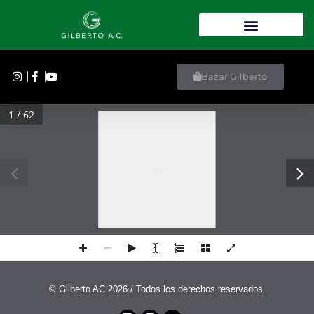
Bazar Gilberto
1 / 62
C U E N TA   PA R A   R E C I B I R   D O N AT I V O S :       I N B U R S A :   8 8 8 8 8 8 8 8 8 8 8       C L AV E :   0 3 6 1 8 0 8 8 8 8 8 8 8 8 8 8 8 0 
© Gilberto AC 2026 / Todos los derechos reservados.